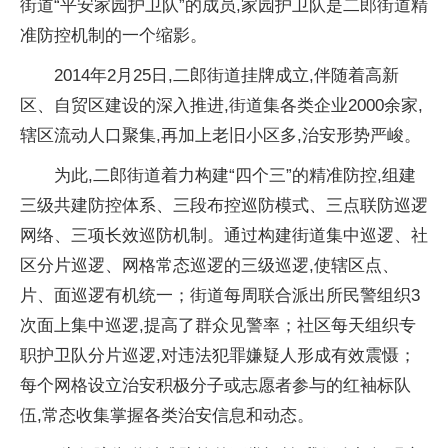
街道“平安家园护卫队”的成员,家园护卫队是二郎街道精
准防控机制的一个缩影。
2014年2月25日,二郎街道挂牌成立,伴随着高新
区、自贸区建设的深入推进,街道集各类企业2000余家,
辖区流动人口聚集,再加上老旧小区多,治安形势严峻。
为此,二郎街道着力构建“四个三”的精准防控,组建
三级共建防控体系、三段布控巡防模式、三点联防巡逻
网络、三项长效巡防机制。通过构建街道集中巡逻、社
区分片巡逻、网格常态巡逻的三级巡逻,使辖区点、
片、面巡逻有机统一；街道每周联合派出所民警组织3
次面上集中巡逻,提高了群众见警率；社区每天组织专
职护卫队分片巡逻,对违法犯罪嫌疑人形成有效震慑；
每个网格设立治安积极分子或志愿者参与的红袖标队
伍,常态收集掌握各类治安信息和动态。