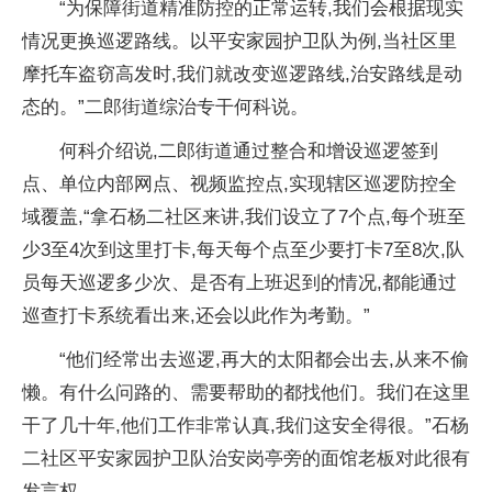
“为保障街道精准防控的正常运转,我们会根据现实
情况更换巡逻路线。以平安家园护卫队为例,当社区里
摩托车盗窃高发时,我们就改变巡逻路线,治安路线是动
态的。”二郎街道综治专干何科说。
何科介绍说,二郎街道通过整合和增设巡逻签到
点、单位内部网点、视频监控点,实现辖区巡逻防控全
域覆盖,“拿石杨二社区来讲,我们设立了7个点,每个班至
少3至4次到这里打卡,每天每个点至少要打卡7至8次,队
员每天巡逻多少次、是否有上班迟到的情况,都能通过
巡查打卡系统看出来,还会以此作为考勤。”
“他们经常出去巡逻,再大的太阳都会出去,从来不偷
懒。有什么问路的、需要帮助的都找他们。我们在这里
干了几十年,他们工作非常认真,我们这安全得很。”石杨
二社区平安家园护卫队治安岗亭旁的面馆老板对此很有
发言权。